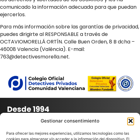
comunicado la información adecuada para que puedan
ejercerlos.
Para más información sobre las garantías de privacidad,
puedes dirigirte al RESPONSABLE a través de
OCTAVIOMORELLÁ ORTÍN. Calle Buen Orden, 8 B dcha –
46008 Valencia (València). E-mail:
763@detectivesmorella.net.
Desde 1994
Licencia 763
Gestionar consentimiento
Colegiado 16
RNSP 10.116
Para ofrecer las mejores experiencias, utilizamos tecnologías como las
cookies para almacenar y/o acceder a la información del dispositivo. El